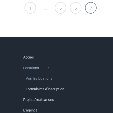
Pagination
1
…
5
6
7
des
publications
Accueil
Locations
Voir les locations
Formulaires d’inscription
Projets/réalisations
L’agence