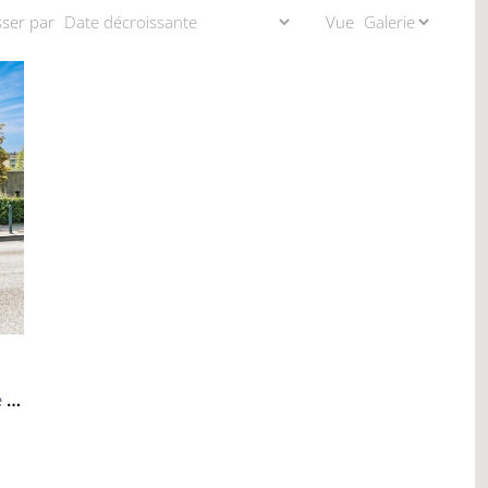
sser par
Vue
A deux pas du quartier des Nations - places de parking en sous-sol à Genève | Rive Droite (lac)